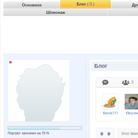
Блог
( 0 )
Основное
Др
Шпионаж
Блог
5
Barsik777
Elkorob
Портрет заполнен на 70 %
Этот блог