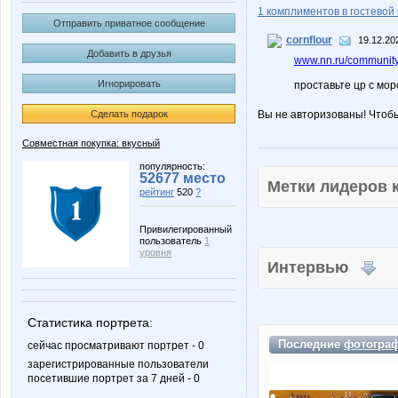
1 комплиментов в гостевой 
Отправить приватное сообщение
cornflour
19.12.20
Добавить в друзья
www.nn.ru/community
Игнорировать
проставьте цр с мо
Сделать подарок
Вы не авторизованы! Чтоб
Совместная покупка: вкусный
популярность:
52677 место
Метки лидеров
рейтинг
520
?
Привилегированный
пользователь
1
уровня
Интервью
Статистика портрета:
Последние
фотогра
сейчас просматривают портрет - 0
зарегистрированные пользователи
посетившие портрет за 7 дней - 0